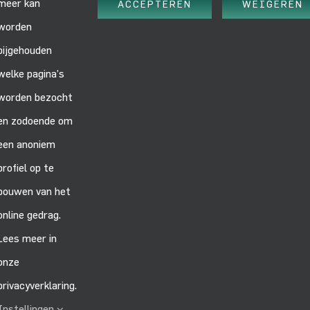
meer kan
ACCEPTEREN
WEIGEREN
LAATSTE NIEUWS
worden
bijgehouden
Laatste nieuws
op het gebied van asbest en duurzame
welke pagina’s
oplossingen.
worden bezocht
en zodoende om
CERTIFICERING
een anoniem
profiel op te
bouwen van het
online gedrag.
Lees meer in
onze
privacyverklaring.
Instellingen