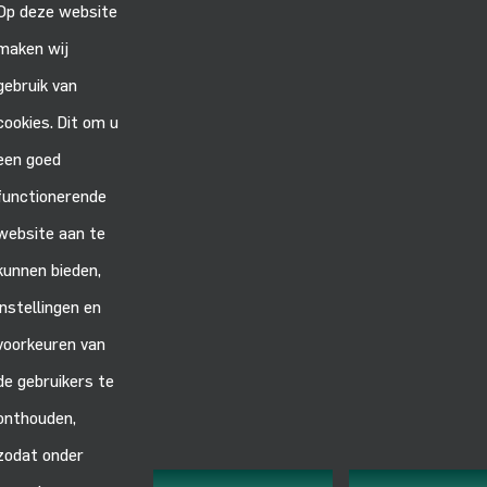
Op deze website
Projects
maken wij
gebruik van
VOLG ONS:
cookies. Dit om u
een goed
functionerende
website aan te
ALGEMEEN
kunnen bieden,
instellingen en
Kennisbank
voorkeuren van
Privacyverklaring
de gebruikers te
Algemene leveringsvoorwaarden
onthouden,
Algemene inkoopvoorwaarden
zodat onder