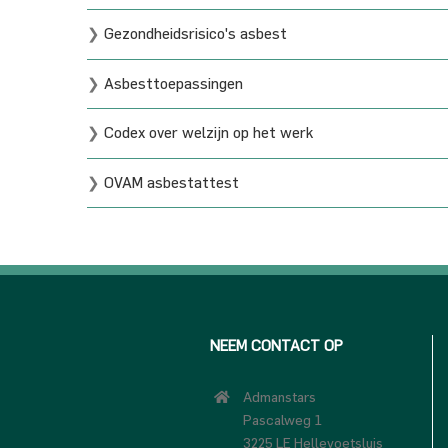
❯
Gezondheidsrisico's asbest
❯
Asbesttoepassingen
❯
Codex over welzijn op het werk
❯
OVAM asbestattest
NEEM CONTACT OP
Admanstars
Pascalweg 1
3225 LE Hellevoetsluis