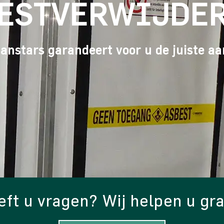
ESTVERWIJDE
nstars garandeert voor u de juiste a
ft u vragen? Wij helpen u gr