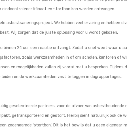
n eindcontrolecertificaat en stortbon kan worden ontvangen.
ele asbestsaneringsproject
.
We hebben veel ervaring en hebben di
best. Wij zorgen dat de juiste oplossing voor u wordt gekozen.
t u binnen 24 uur een reactie ontvangt. Zodat u snel weet waar u aa
ngsfactoren, zoals werkzaamheden in of om scholen, kantoren of w
en en mogelijkheden zullen zij vooraf met u bespreken. Tijdens de u
te leiden en de werkzaamheden vast te leggen in dagrapportages.
ldig geselecteerde partners, voor de afvoer van asbesthoudende 
pakt, getransporteerd en gestort. Hierbij dient natuurlijk ook de 
 een zogenaamde ‘stortbon’. Dit is het bewijs dat u geen eigenaar