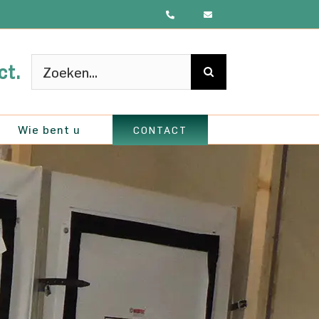
Zoeken
ct.
naar:
Wie bent u
CONTACT