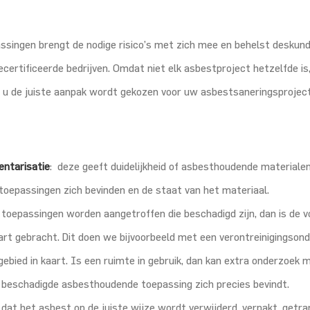
singen brengt de nodige risico’s met zich mee en behelst deskund
certificeerde bedrijven. Omdat niet elk asbestproject hetzelfde is,
 u de juiste aanpak wordt gekozen voor uw asbestsaneringsproject
entarisatie
: deze geeft duidelijkheid of asbesthoudende materiale
toepassingen zich bevinden en de staat van het materiaal.
 toepassingen worden aangetroffen die beschadigd zijn, dan is de 
aart gebracht. Dit doen we bijvoorbeeld met een verontreinigingson
bied in kaart. Is een ruimte in gebruik, dan kan extra onderzoek
de beschadigde asbesthoudende toepassing zich precies bevindt.
dat het asbest op de juiste wijze wordt verwijderd, verpakt, getr