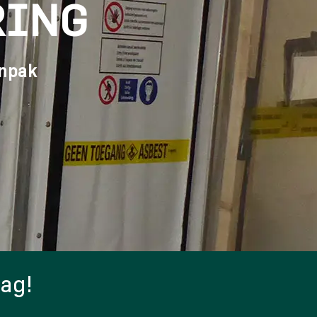
RING
anpak
aag!