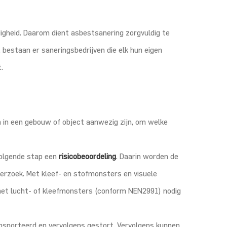
igheid. Daarom dient asbestsanering zorgvuldig te
 bestaan er saneringsbedrijven die elk hun eigen
.
n in een gebouw of object aanwezig zijn, om welke
volgende stap een
risicobeoordeling
. Daarin worden de
derzoek. Met kleef- en stofmonsters en visuele
 met lucht- of kleefmonsters (conform NEN2991) nodig
ansporteerd en vervolgens gestort. Vervolgens kunnen