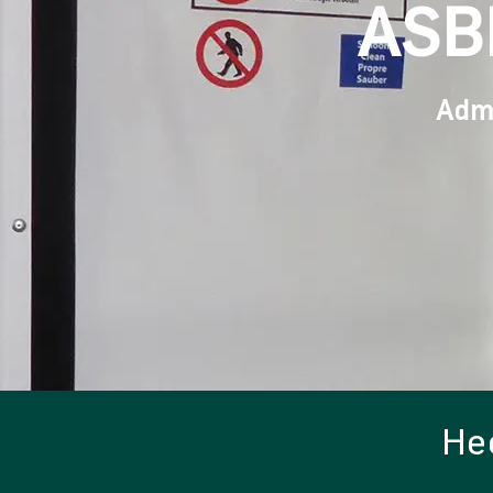
ASB
Adma
Hee