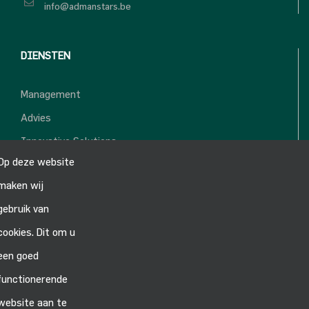
info@admanstars.be
DIENSTEN
Management
Advies
Innovative Solutions
Op deze website
Projects
maken wij
gebruik van
VOLG ONS:
cookies. Dit om u
een goed
functionerende
website aan te