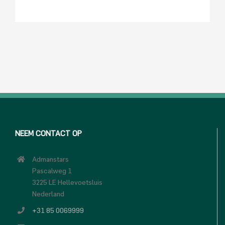
NEEM CONTACT OP
Admanstars
Pascalweg 1
3225 LE Hellevoetsluis
Nederland
+31 85 0069999