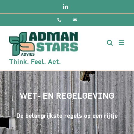
Ga
LinkedIn
naar
inhoud
Think. Feel. Act.
WET- EN REGELGEVING
De belangrijkste regels op een rijtje