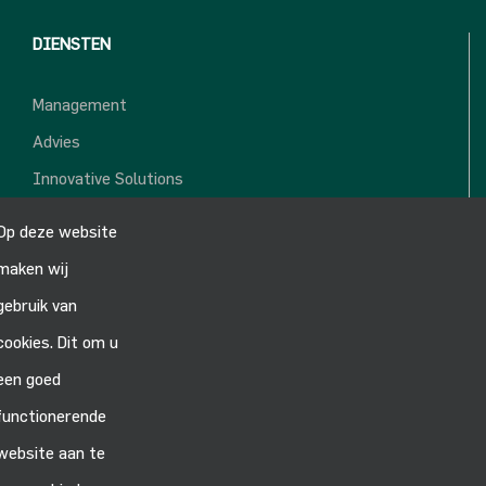
DIENSTEN
Management
Advies
Innovative Solutions
Projects
Op deze website
maken wij
VOLG ONS:
gebruik van
cookies. Dit om u
een goed
functionerende
ALGEMEEN
website aan te