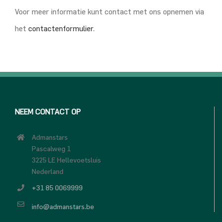
Voor meer informatie kunt contact met ons opnemen via
het
contactenformulier
.
NEEM CONTACT OP
Admanstars
Pascalweg 1
3225 LE Hellevoetsluis
Nederland
+31 85 0069999
info@admanstars.be